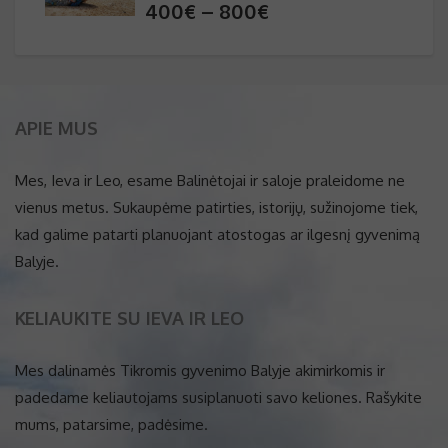
Price
400
€
–
800
€
range:
400€
through
800€
APIE MUS
Mes, Ieva ir Leo, esame Balinėtojai ir saloje praleidome ne
vienus metus. Sukaupėme patirties, istorijų, sužinojome tiek,
kad galime patarti planuojant atostogas ar ilgesnį gyvenimą
Balyje.
KELIAUKITE SU IEVA IR LEO
Mes dalinamės Tikromis gyvenimo Balyje akimirkomis ir
padedame keliautojams susiplanuoti savo keliones. Rašykite
mums, patarsime, padėsime.