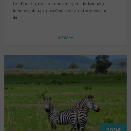
be rūpesčių, mes parengsime Jums Individualų
80
kelionės planą ir pasirūpinsime atostogomis nuo…
iki…
VIEW
800
€