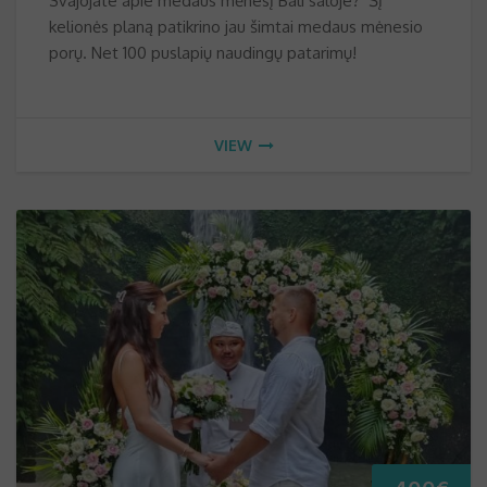
Svajojate apie medaus mėnesį Bali saloje? Šį
kelionės planą patikrino jau šimtai medaus mėnesio
porų. Net 100 puslapių naudingų patarimų!
VIEW