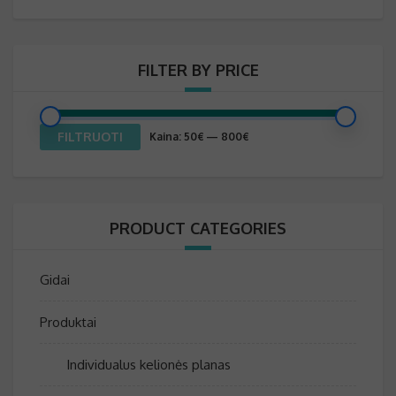
FILTER BY PRICE
Min
Maks
FILTRUOTI
Kaina:
50€
—
800€
kaina
kaina
PRODUCT CATEGORIES
Gidai
Produktai
Individualus kelionės planas