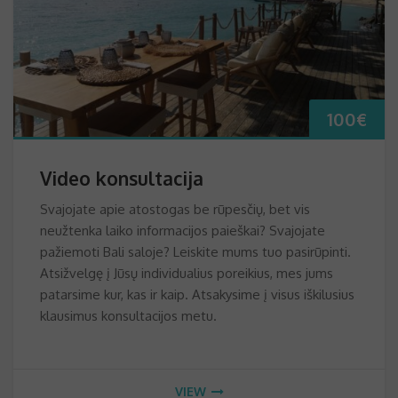
100
€
Video konsultacija
Svajojate apie atostogas be rūpesčių, bet vis
neužtenka laiko informacijos paieškai? Svajojate
pažiemoti Bali saloje? Leiskite mums tuo pasirūpinti.
Atsižvelgę į Jūsų individualius poreikius, mes jums
patarsime kur, kas ir kaip. Atsakysime į visus iškilusius
klausimus konsultacijos metu.
VIEW