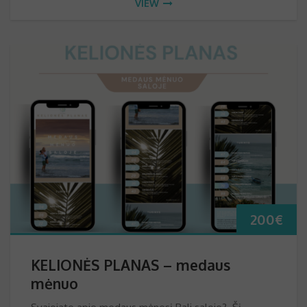
VIEW
200
€
KELIONĖS PLANAS – medaus
mėnuo