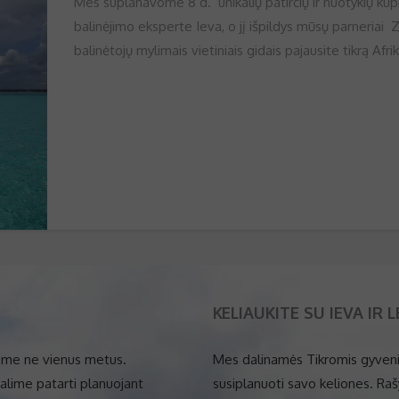
Mes suplanavome 8 d. unikalių patirčių ir nuotykių kup
balinėjimo eksperte Ieva, o jį išpildys mūsų parneriai 
balinėtojų mylimais vietiniais gidais pajausite tikrą Afri
KELIAUKITE SU IEVA IR 
idome ne vienus metus.
Mes dalinamės Tikromis gyveni
galime patarti planuojant
susiplanuoti savo keliones. Ra