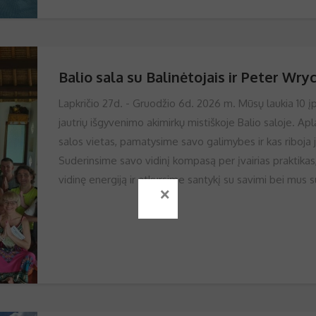
Balio sala su Balinėtojais ir Peter Wry
Lapkričio 27d. - Gruodžio 6d. 2026 m. Mūsų laukia 10 įp
jautrių išgyvenimo akimirkų mistiškoje Balio saloje. A
salos vietas, pamatysime savo galimybes ir kas riboja jas
Suderinsime savo vidinį kompasą per įvairias praktikas,
vidinę energiją ir atkursime santykį su savimi bei mus s
×