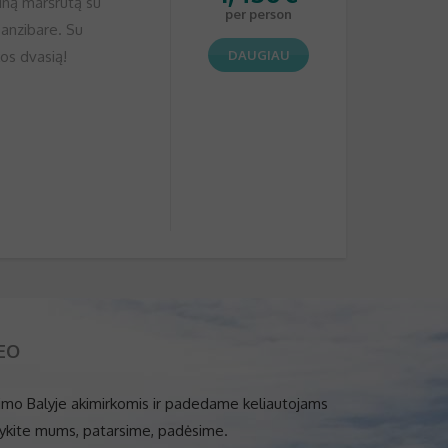
iną maršrutą su
per person
Zanzibare. Su
kos dvasią!
DAUGIAU
LEO
mo Balyje akimirkomis ir padedame keliautojams
šykite mums, patarsime, padėsime.