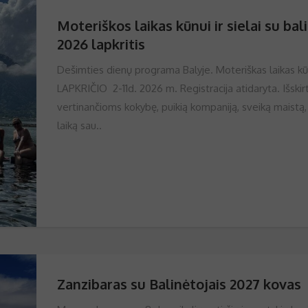
Moteriškos laikas kūnui ir sielai su bal
2026 lapkritis
Dešimties dienų programa Balyje. Moteriškas laikas kūnu
LAPKRIČIO 2-11d. 2026 m. Registracija atidaryta. Išskir
vertinančioms kokybę, puikią kompaniją, sveiką maistą, 
laiką sau..
Zanzibaras su Balinėtojais 2027 kovas