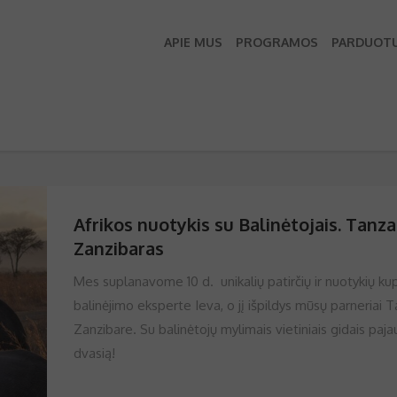
APIE MUS
PROGRAMOS
PARDUOT
Afrikos nuotykis su Balinėtojais. Tanzan
Zanzibaras
Mes suplanavome 10 d. unikalių patirčių ir nuotykių ku
balinėjimo eksperte Ieva, o jį išpildys mūsų parneriai Ta
Zanzibare. Su balinėtojų mylimais vietiniais gidais pajau
dvasią!