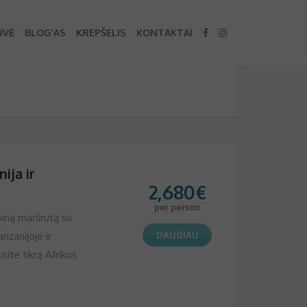
UVĖ
BLOG’AS
KREPŠELIS
KONTAKTAI
ija ir
2,680
€
per person
piną maršrutą su
nzanijoje ir
DAUGIAU
site tikrą Afrikos