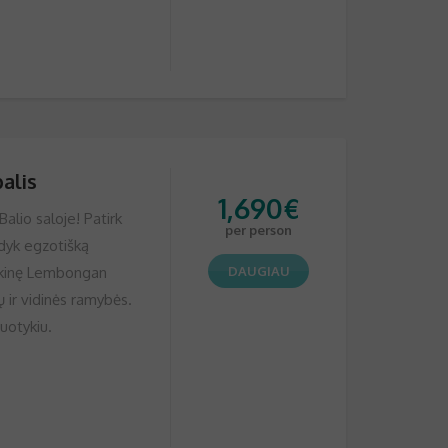
alis
1,690
€
alio saloje! Patirk
per person
ndyk egzotišką
laukinę Lembongan
DAUGIAU
ų ir vidinės ramybės.
nuotykiu.