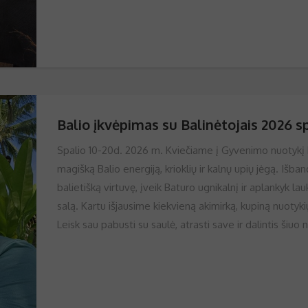
Balio įkvėpimas su Balinėtojais 2026 sp
Spalio 10-20d. 2026 m. Kviečiame į Gyvenimo nuotykį B
magišką Balio energiją, krioklių ir kalnų upių jėgą. Išba
balietišką virtuvę, įveik Baturo ugnikalnį ir aplankyk 
salą. Kartu išjausime kiekvieną akimirką, kupiną nuotyki
Leisk sau pabusti su saulė, atrasti save ir dalintis šiuo 