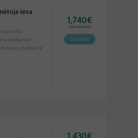
inėtoja Ieva
1,740
€
per person
i ir sielai.
tinis pasiūlymas
DAUGIAU
dvasines praktikas ir
1,430
€