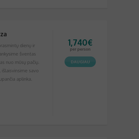
cza
1,740
€
rasmintų dienų ir
per person
plankysime šventas
 nuo mūsų pačių.
DAUGIAU
 išlaisvinsime savo
upančia aplinka.