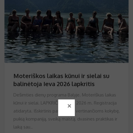
Moteriškos laikas kūnui ir sielai su
balinėtoja Ieva 2026 lapkritis
Dešimties dienų programa Balyje. Moteriškas laikas
×
kūnui ir sielai. LAPKRIČIO 2-11d. 2026 m. Registracija
atidaryta. Išskirtinis pasiūlymas vertinančioms kokybę,
puikią kompaniją, sveiką maistą, dvasines praktikas ir
laiką sau..