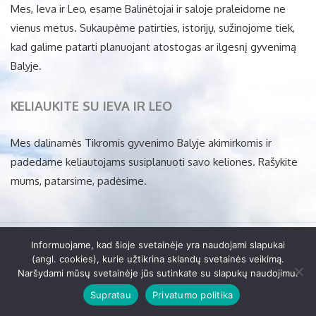
Mes, Ieva ir Leo, esame Balinėtojai ir saloje praleidome ne
vienus metus. Sukaupėme patirties, istorijų, sužinojome tiek,
kad galime patarti planuojant atostogas ar ilgesnį gyvenimą
Balyje.
KELIAUKITE SU IEVA IR LEO
Mes dalinamės Tikromis gyvenimo Balyje akimirkomis ir
padedame keliautojams susiplanuoti savo keliones. Rašykite
mums, patarsime, padėsime.
Informuojame, kad šioje svetainėje yra naudojami slapukai
© Balinėtojai, 2017
(angl. cookies), kurie užtikrina sklandų svetainės veikimą.
Naršydami mūsų svetainėje jūs sutinkate su slapukų naudojimu.
Kontaktai
Duomenų apsauga
Sprendimas: Websol
Supratau
Privatumo politika