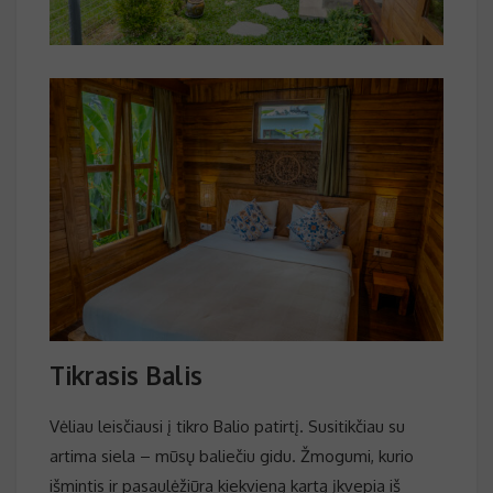
Tikrasis Balis
Vėliau leisčiausi į tikro Balio patirtį. Susitikčiau su
artima siela – mūsų baliečiu gidu. Žmogumi, kurio
išmintis ir pasaulėžiūra kiekvieną kartą įkvepia iš