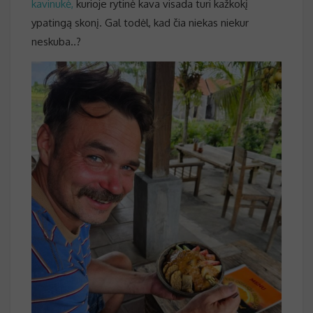
kavinukė,
kurioje rytinė kava visada turi kažkokį
ypatingą skonį. Gal todėl, kad čia niekas niekur
neskuba..?