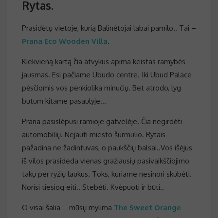
Rytas.
Prasidėtų vietoje, kurią Balinėtojai labai pamilo.. Tai –
Prana Eco Wooden Villa
.
Kiekvieną kartą čia atvykus apima keistas ramybės
jausmas. Esi pačiame Ubudo centre. Iki Ubud Palace
pėsčiomis vos penkiolika minučių. Bet atrodo, lyg
būtum kitame pasaulyje…
Prana pasislėpusi ramioje gatvelėje. Čia negirdėti
automobilių. Nejauti miesto šurmulio. Rytais
pažadina ne žadintuvas, o paukščių balsai..Vos išėjus
iš vilos prasideda vienas gražiausių pasivaikščiojimo
takų per ryžių laukus. Toks, kuriame nesinori skubėti.
Norisi tiesiog eiti.. Stebėti. Kvėpuoti ir būti..
O visai šalia – mūsų mylima
The Sweet Orange