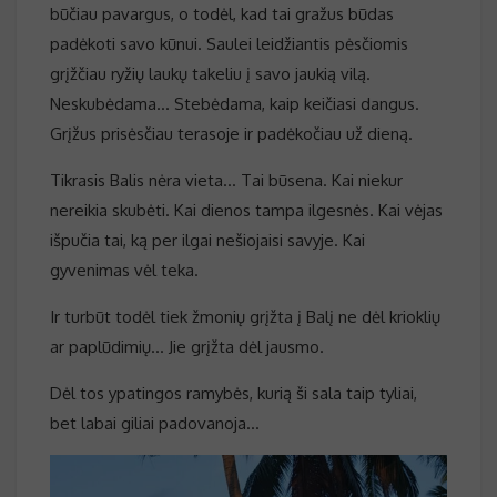
būčiau pavargus, o todėl, kad tai gražus būdas
padėkoti savo kūnui. Saulei leidžiantis pėsčiomis
grįžčiau ryžių laukų takeliu į savo jaukią vilą.
Neskubėdama… Stebėdama, kaip keičiasi dangus.
Grįžus prisėsčiau terasoje ir padėkočiau už dieną.
Tikrasis Balis nėra vieta… Tai būsena. Kai niekur
nereikia skubėti. Kai dienos tampa ilgesnės. Kai vėjas
išpučia tai, ką per ilgai nešiojaisi savyje. Kai
gyvenimas vėl teka.
Ir turbūt todėl tiek žmonių grįžta į Balį ne dėl krioklių
ar paplūdimių… Jie grįžta dėl jausmo.
Dėl tos ypatingos ramybės, kurią ši sala taip tyliai,
bet labai giliai padovanoja…