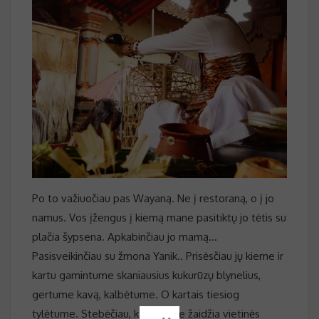
Po to važiuočiau pas Wayaną. Ne į restoraną, o į jo
namus. Vos įžengus į kiemą mane pasitiktų jo tėtis su
plačia šypsena. Apkabinčiau jo mamą…
Pasisveikinčiau su žmona Yanik.. Prisėsčiau jų kieme ir
kartu gamintume skaniausius kukurūzų blynelius,
gertume kavą, kalbėtume. O kartais tiesiog
tylėtume. Stebėčiau, kaip kieme žaidžia vietinės