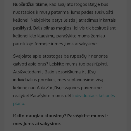
Nuoširdžiai tikime, kad Jūsų atostogos Balyje bus
nuostabios ir mūsų patarimai Jums padės susiruošti
kelionei. Nebijokite patys leistis į atradimus ir kartais
pasiklysti. Balis pilnas magijos! Jei vis tik besiruošiant
kelionei kilo klausimų, parašykite mums žemiau
pateiktoje formoje ir mes Jums atsakysime.
Svajojate apie atostogas be rūpesčių ir nenorite
galvoti apie orus? Leiskite mums tuo pasirūpinti.
Atsižvelgdami į Balio sezoniškumą ir į Jūsų
individualius poreikius, mes suplanuosime visą
kelionę nuo A iki Z ir Jūsų svajones paversime
realybe! Parašykite mums dėl
Individualaus kelionės
plano
.
Iškilo daugiau klausimų? Parašykite mums ir
mes Jums atsakysime.