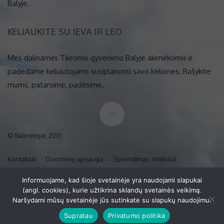
Balyje.
KELIAUKITE SU IEVA IR LEO
Mes dalinamės Tikromis gyvenimo Balyje akimirkomis ir
padedame keliautojams susiplanuoti savo keliones. Rašykite
mums, patarsime, padėsime.
© Balinėtojai, 2017
Kontaktai
Duomenų apsauga
Sprendimas: Websol
Informuojame, kad šioje svetainėje yra naudojami slapukai
(angl. cookies), kurie užtikrina sklandų svetainės veikimą.
Naršydami mūsų svetainėje jūs sutinkate su slapukų naudojimu.
Supratau
Privatumo politika