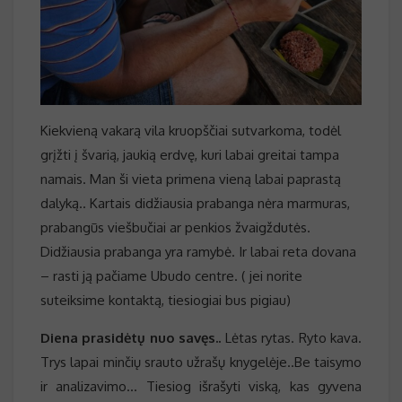
Kiekvieną vakarą vila kruopščiai sutvarkoma, todėl
grįžti į švarią, jaukią erdvę, kuri labai greitai tampa
namais. Man ši vieta primena vieną labai paprastą
dalyką.. Kartais didžiausia prabanga nėra marmuras,
prabangūs viešbučiai ar penkios žvaigždutės.
Didžiausia prabanga yra ramybė. Ir labai reta dovana
– rasti ją pačiame Ubudo centre. ( jei norite
suteiksime kontaktą, tiesiogiai bus pigiau)
Diena prasidėtų nuo savęs..
Lėtas rytas. Ryto kava.
Trys lapai minčių srauto užrašų knygelėje..Be taisymo
ir analizavimo… Tiesiog išrašyti viską, kas gyvena