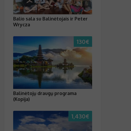
Balio sala su Balinėtojais ir Peter
Wrycza
130
€
Balinėtojų draugų programa
(Kopija)
1,430
€