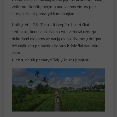
veiksmo..Nebūtų bėgimo nuo vienos vietos prie
kitos, siekiant pamatyti kuo daugiau..
Ji būtų lėta. Gili. Tikra… Ji kvepėtų balietiškais
smilkalais, kuriuos kiekvieną rytą vietiniai uždega
dėkodami dievams už naują dieną. Kvepėtų drėgnu
džiunglių oru po nakties lietaus ir šviežiai paruošta
kava..
Ji leistų ne tik pamatyti Balį. Ji leistų jį pajusti…