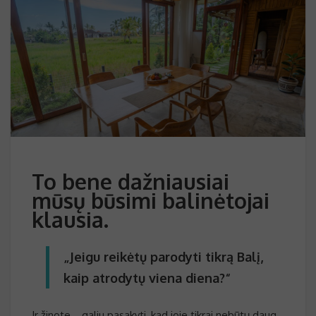
To bene dažniausiai
mūsų būsimi balinėtojai
klausia.
„Jeigu reikėtų parodyti tikrą Balį,
kaip atrodytų viena diena?“
Ir žinote… galiu pasakyti, kad joje tikrai nebūtų daug