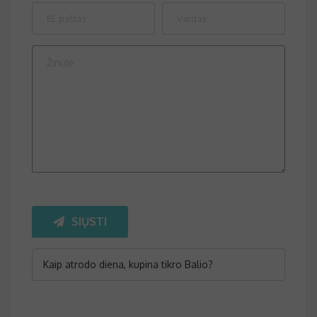
Please
leave
SIŲSTI
this
field
empty.