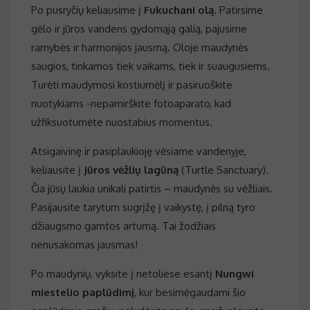
Po pusryčių keliausime į
Fukuchani olą
. Patirsime
gėlo ir jūros vandens gydomąją galią, pajusime
ramybės ir harmonijos jausmą. Oloje maudynės
saugios, tinkamos tiek vaikams, tiek ir suaugusiems.
Turėti maudymosi kostiumėlį ir pasiruoškite
nuotykiams -nepamirškite fotoaparato, kad
užfiksuotumėte nuostabius momentus.
Atsigaivinę ir pasiplaukioję vėsiame vandenyje,
keliausite į
Jūros vėžlių lagūną
(Turtle Sanctuary).
Čia jūsų laukia unikali patirtis – maudynės su vėžliais.
Pasijausite tarytum sugrįžę į vaikystę, į pilną tyro
džiaugsmo gamtos artumą. Tai žodžiais
nenusakomas jausmas!
Po maudynių, vyksite į netoliese esantį
Nungwi
miestelio paplūdimį
, kur besimėgaudami šio