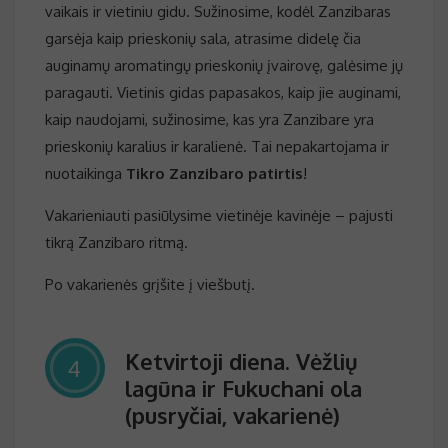
vaikais ir vietiniu gidu. Sužinosime, kodėl Zanzibaras
garsėja kaip prieskonių sala, atrasime didelę čia
auginamų aromatingų prieskonių įvairovę, galėsime jų
paragauti. Vietinis gidas papasakos, kaip jie auginami,
kaip naudojami, sužinosime, kas yra Zanzibare yra
prieskonių karalius ir karalienė. Tai nepakartojama ir
nuotaikinga
Tikro Zanzibaro patirtis
!
Vakarieniauti pasiūlysime vietinėje kavinėje – pajusti
tikrą Zanzibaro ritmą.
Po vakarienės grįšite į viešbutį.
Ketvirtoji diena. Vėžlių
4
lagūna ir Fukuchani ola
(pusryčiai, vakarienė)