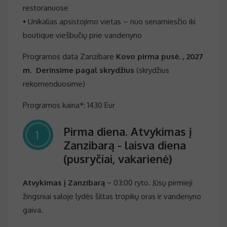
restoranuose
• Unikalias apsistojimo vietas – nuo senamiesčio iki
boutique viešbučių prie vandenyno
Programos data Zanzibare
Kovo pirma pusė. , 2027
m
.
Derinsime pagal s
krydžius
(skrydžius
rekomenduosime)
Programos kaina*: 1430 Eur
Pirma diena. Atvykimas į
1
Zanzibarą - laisva diena
(pusryčiai, vakarienė)
Atvykimas į Zanzibarą
~ 03:00 ryto. Jūsų pirmieji
žingsniai saloje lydės šiltas tropikų oras ir vandenyno
gaiva.