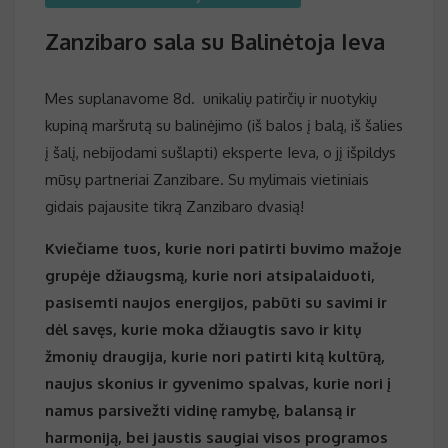
Zanzibaro sala su Balinėtoja Ieva
Mes suplanavome 8d. unikalių patirčių ir nuotykių
kupiną maršrutą su balinėjimo (iš balos į balą, iš šalies
į šalį, nebijodami sušlapti) eksperte Ieva, o jį išpildys
mūsų partneriai Zanzibare. Su mylimais vietiniais
gidais pajausite tikrą Zanzibaro dvasią!
Kviečiame tuos, kurie nori patirti buvimo mažoje
grupėje džiaugsmą, kurie nori atsipalaiduoti,
pasisemti naujos energijos, pabūti su savimi ir
dėl savęs, kurie moka džiaugtis savo ir kitų
žmonių draugija, kurie nori patirti kitą kultūrą,
naujus skonius ir gyvenimo spalvas, kurie nori į
namus parsivežti vidinę ramybę, balansą ir
harmoniją, bei jaustis saugiai visos programos