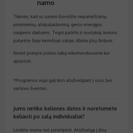
namo
Tikimės, kad su savimi išsivešite nepamirštamų
prisiminimų, atsipalaidavimą, geros energijos
naujiems darbams. Tegul patirtis ir nuotykiai, kuriuos
patyrėte šioje kerinčioje saloje, išlieka jūsų širdyse.
Norint pratęsti poilsio laiką rekomenduosime kur
apsistoti.
*Programos eiga gali kisti atsižvelgiant į orus, bei
vietines šventes.
Jums netiko kelionės datos ir norėtumėte
keliauti po salą individualiai?
Leiskite mums tuo pasirūpinti. Atsižvelgę į Jūsų