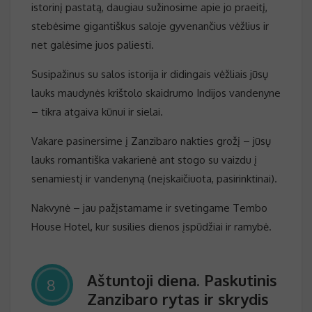
istorinį pastatą, daugiau sužinosime apie jo praeitį,
stebėsime gigantiškus saloje gyvenančius vėžlius ir
net galėsime juos paliesti.
Susipažinus su salos istorija ir didingais vėžliais jūsų
lauks maudynės krištolo skaidrumo Indijos vandenyne
– tikra atgaiva kūnui ir sielai.
Vakare pasinersime į Zanzibaro nakties grožį – jūsų
lauks romantiška vakarienė ant stogo su vaizdu į
senamiestį ir vandenyną (neįskaičiuota, pasirinktinai).
Nakvynė – jau pažįstamame ir svetingame Tembo
House Hotel, kur susilies dienos įspūdžiai ir ramybė.
Aštuntoji diena. Paskutinis
8
Zanzibaro rytas ir skrydis