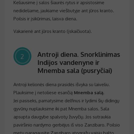
Keliausime į salos šiaurės rytus ir apsistosime
nedideliame, jaukiame viešbutyje ant jūros kranto.
Poilsis ir įsikūrimas, laisva diena.
Vakarienė ant jūros kranto (įskaičiuota).
Antroji diena. Snorklinimas
2
Indijos vandenyne ir
Mnemba sala (pusryčiai)
Antroji kelionės diena prasidės išvyka su laiveliu.
Plauksime į netoliese esančią
Mnemba salą.
Jei pasiseks, pamatysime delfinus ir lydimi šių didingų
gyvūnų nuplauksime iki pat Mnemba salos. Sala
apsupta daugybe spalvotų žuvyčių. Jos sutraukia
paviršinio nardymo gerbėjus iš viso Zanzibaro. Poilsio
metu paragausite Zanzibaro atogrąžų vaisių balto