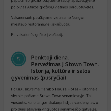
paplūdimio grožiu, palydėsite saulę, apsižvalgysite
po pilnas Afrikos grožybių vietines parduotuvėles.
Vakarieniauti pasiūlysime vietiniame Nungwi
miestelio restoranėlyje (įskaičiuota).
Po vakarienės grįšite į viešbutį.
Penktoji diena.
5
Pervežimas į Stown Town.
Istorija, kultūra ir salos
gyvenimas (pusryčiai)
Poilsiui įsikursime
Tembo House Hotel
– istorinėje
vietoje, pačiame Stown Town senamiestyje. Tai
viešbutis, kurio langus skalauja Indijos vandenynas, o
pro duris atsiveria vingiuotos senamiesčio gatvelės,