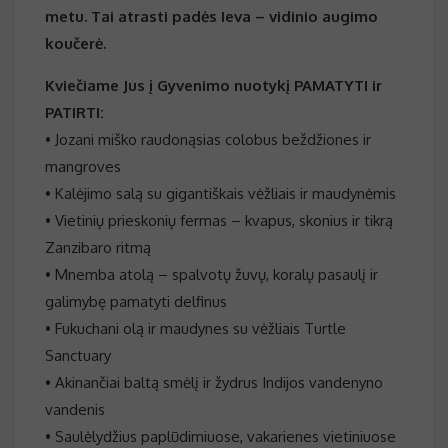
metu. Tai atrasti padės Ieva – vidinio augimo
koučerė.
Kviečiame Jus į Gyvenimo nuotykį PAMATYTI ir
PATIRTI:
• Jozani miško raudonąsias colobus beždžiones ir
mangroves
• Kalėjimo salą su gigantiškais vėžliais ir maudynėmis
• Vietinių prieskonių fermas – kvapus, skonius ir tikrą
Zanzibaro ritmą
• Mnemba atolą – spalvotų žuvų, koralų pasaulį ir
galimybę pamatyti delfinus
• Fukuchani olą ir maudynes su vėžliais Turtle
Sanctuary
• Akinančiai baltą smėlį ir žydrus Indijos vandenyno
vandenis
• Saulėlydžius paplūdimiuose, vakarienes vietiniuose