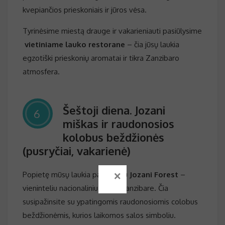
kvepiančios prieskoniais ir jūros vėsa.
Tyrinėsime miestą drauge ir vakarieniauti pasiūlysime
vietiniame lauko restorane
– čia jūsų laukia
egzotiški prieskonių aromatai ir tikra Zanzibaro
atmosfera.
Šeštoji diena. Jozani
6
miškas ir raudonosios
kolobus beždžionės
(pusryčiai, vakarienė)
×
Popietę mūsų laukia pažintis su
Jozani Forest
–
vieninteliu nacionaliniu parku Zanzibare. Čia
susipažinsite su ypatingomis raudonosiomis colobus
beždžionėmis, kurios laikomos salos simboliu.