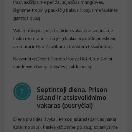
Pasivaikščiosime per žaliuojančias mangroves,
išgirsime tropinių paukščių balsus ir pajusime laukinės
gamtos pulsą.
Vakare mėgausimės tradicine vakariene vietiniame
lauko restorane – čia jūsų laukia egzotiški prieskonių
aromatai ir tikra Zanzibaro atmosfera (įskaičiuota).
Nakvynei grįšime į Tembo House Hotel, kur švelni
vandenyno banga palydės į saldų poilsį.
Septintoji diena. Prison
7
Island ir atsisveikinimo
vakaras (pusryčiai)
Diena prasidės išvyka į
Prison Island
(dar vadinamą
Kalėjimo sala). Pasivaikščiosime po salą, aplankysime