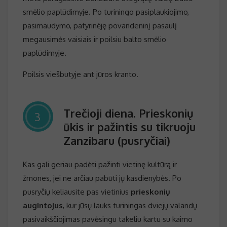
smėlio paplūdimyje. Po turiningo pasiplaukiojimo,
pasimaudymo, patyrinėję povandeninį pasaulį
megausimės vaisiais ir poilsiu balto smėlio
paplūdimyje.
Poilsis viešbutyje ant jūros kranto.
Trečioji diena. Prieskonių
3
ūkis ir pažintis su tikruoju
Zanzibaru (pusryčiai)
Kas gali geriau padėti pažinti vietinę kultūrą ir
žmones, jei ne arčiau pabūti jų kasdienybės. Po
pusryčių keliausite pas vietinius
prieskonių
augintojus
, kur jūsų lauks turiningas dviejų valandų
pasivaikščiojimas pavėsingu takeliu kartu su kaimo