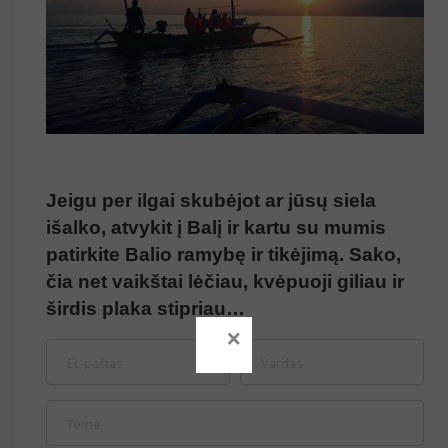
Jeigu per ilgai skubėjot ar jūsų siela
išalko, atvykit į Balį ir kartu su mumis
patirkite Balio ramybę ir tikėjimą. Sako,
čia net vaikštai lėčiau, kvėpuoji giliau ir
širdis plaka stipriau…
×