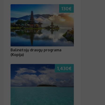
130
€
Balinėtojų draugų programa
(Kopija)
1,430
€