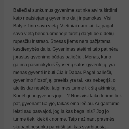
Baliečiai sunkumus gyvenime sutinka atvira širdimi
kaip neatsiejamą gyvenimo dalį ir pamokas. Visi
Balyje žino savo vietą. Vietiniai daro tai, ką pagal
savo vietą bendruomenėje turėtų daryti be didelių
rūpesčių ir streso. Stresas jiems nėra pažįstama
kasdienybės dalis. Gyvenimas ateitimi taip pat nėra
įprastas gyvenimo būdas baliečiui. Menas, kurio
galima pasimokyti iš šypsenų salos gyventojų, yra
menas gyventi ir būti Čia ir Dabar. Pagal baliečių
gyvenimo filosofiją, praeitis yra tai, kas nebegrįš, o
ateitis dar neatėjo, taigi mes turime tik šią akimirką.
Kodėl gi negyvenus joje…? Nors visi laiko turime tiek
pat, gyvenant Balyje, laikas eina lėčiau. Ar galėtume
leisti sau pasvajoti, jog laikas begalinis? Jog jo
turime tiek, kiek tik norime. Taip nežinant prasmės
skubant nesunku pamiršti tai, kas svarbiausia –