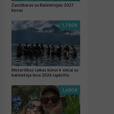
Zanzibaras su Balinėtojais 2027
kovas
1,740
€
Moteriškos laikas kūnui ir sielai su
balinėtoja Ieva 2026 lapkritis
1,690
€