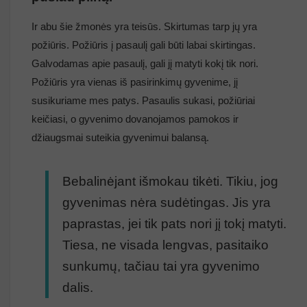
Ir abu šie žmonės yra teisūs. Skirtumas tarp jų yra
požiūris. Požiūris į pasaulį gali būti labai skirtingas.
Galvodamas apie pasaulį, gali jį matyti kokį tik nori.
Požiūris yra vienas iš pasirinkimų gyvenime, jį
susikuriame mes patys. Pasaulis sukasi, požiūriai
keičiasi, o gyvenimo dovanojamos pamokos ir
džiaugsmai suteikia gyvenimui balansą.
Bebalinėjant išmokau tikėti. Tikiu, jog
gyvenimas nėra sudėtingas. Jis yra
paprastas, jei tik pats nori jį tokį matyti.
Tiesa, ne visada lengvas, pasitaiko
sunkumų, tačiau tai yra gyvenimo
dalis.