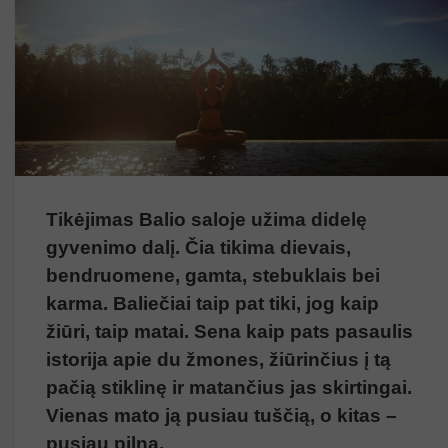
Tikėjimas Balio saloje užima didelę
gyvenimo dalį. Čia tikima dievais,
bendruomene, gamta, stebuklais bei
karma. Baliečiai taip pat tiki, jog kaip
žiūri, taip matai. Sena kaip pats pasaulis
istorija apie du žmones, žiūrinčius į tą
pačią stiklinę ir matančius jas skirtingai.
Vienas mato ją pusiau tuščią, o kitas –
pusiau pilną.